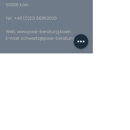
Kaufentscheidung.
50935 Köln
Tel.:
+49 (0)221 66952020
​Web:
www.paar-beratung.koeln
E-mail:
schwartz@paar-beratung.koeln
Anfahrt
öffnungszeiten
Montag: 08:00 Uhr - 17:00 Uhr
Dienstag: 08:00 Uhr - 19:00 Uhr
Mittwoch: 08:00 Uhr - 17:00 Uhr
Donnerstag: 08:00 Uhr - 19:00 Uhr
Freitag: 08:00 Uhr - 17:00 Uhr
Auf Anfrage können Termine auch
wochentags nach 17:00 Uhr oder
Samstagvormittag vereinbart werden.